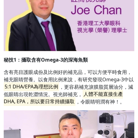
秘技
1
：
攝取含有Omega-3
的深海魚類
含有亮目護眼成份及比例好的補充品，可以方便平時食用，
補充眼睛營養。以食用比例來說，有研究發現Omega-3中以
5:1 DHA/EPA為理想比例
，更容易補充淚膜脂質層油分，減
低眼睛出現乾澀情況。視光師補充，
人體不能直接生產
DHA, EPA，所以要日常持續攝取
，令眼睛明潤有神！。