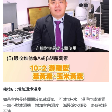
秘技
6
：
增加環境濕度
如果室內長時間開冷氣或暖氣，可放1杯水、濕毛巾或添置
一部小型放濕機，增加室內濕度，減慢淚水揮發，舒緩乾眼
不適。