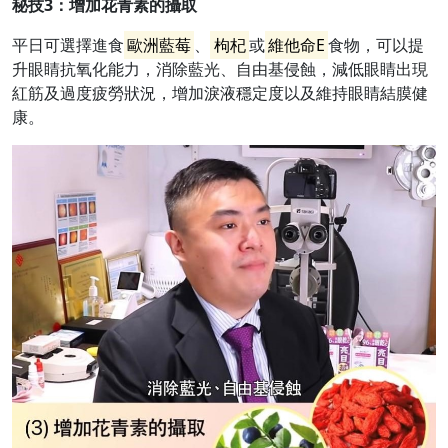
秘技
3
：
增加花青素的攝取
平日可選擇進食
歐洲藍莓
、
枸杞
或
維他命E
食物，可以提
升眼睛抗氧化能力，消除藍光、自由基侵蝕，減低眼睛出現
紅筋及過度疲勞狀況，增加淚液穩定度以及維持眼睛結膜健
康。