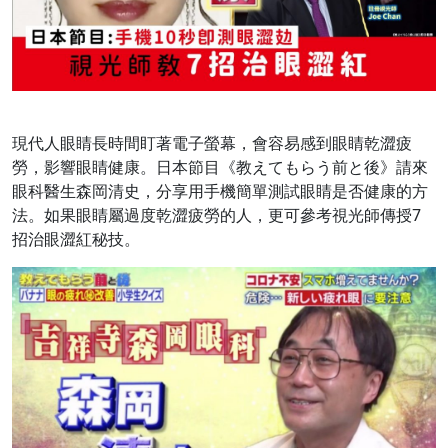
現代人眼睛長時間盯著電子螢幕，會容易感到眼睛乾澀疲
勞，影響眼睛健康。日本節目《教えてもらう前と後》請來
眼科醫生森岡清史，分享用手機簡單測試眼睛是否健康的方
法。如果眼睛屬過度乾澀疲勞的人，更可參考視光師傳授7
招治眼澀紅秘技。