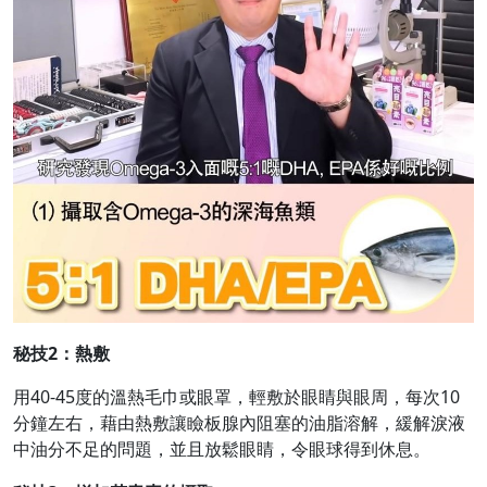
秘技
2
：
熱敷
用40-45度的溫熱毛巾或眼罩，輕敷於眼睛與眼周，每次10
分鐘左右，藉由熱敷讓瞼板腺內阻塞的油脂溶解，緩解淚液
中油分不足的問題，並且放鬆眼睛，令眼球得到休息。