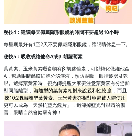
秘技
4
：
建議每天佩戴隱形眼鏡的時間不要超過10
小時
每星期最好有1至2天不要佩戴隱形眼鏡，讓眼睛休息一下。
秘技
5
：
吸收或維他命A
或β-
胡蘿蔔素
葉黃素、玉米黃素嘅食物有β-胡蘿蔔素，可以轉化做維他命
A，幫助眼睛黏膜細胞分泌淚液，預防眼矇、眼睛疲勞及乾
眼。選擇葉黄素時，視光師提醒大家要注意葉黄素有分游離
型同脂離型，
游離型的葉黄素相對來說親和性較強
，而且
揀10:2嘅游離型葉黃素、玉米黃素亦相對容易被人體使用
，
更可以成為「天然抗藍光鏡片」，過濾掉藍光對眼睛的傷
害，眼睛自然會健康有神！