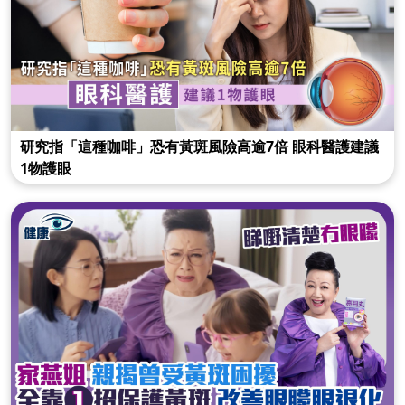
研究指「這種咖啡」恐有黃斑風險高逾7倍 眼科醫護建議
1物護眼