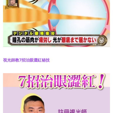
視光師教7招治眼澀紅秘技