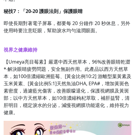
秘技
7
：
「20-20
護眼法則」保護眼睛
即使長期對著電子屏幕，都要每 20 分鐘作 20 秒休息，另外
使用時要注意眨眼，幫助淚水均勻滋潤眼面。
視界之健康維持
【Umeya亮目莓素】嚴選中西天然草本，96%改善眼睛乾澀
*‧解決眼睛疲勞問題，安全無副作用。此產品以西方天然草
本，如100倍濃縮歐洲藍莓、[黃金比例10:2] 游離型葉黃素及
玉米黃素、[黃金比例5:1]天然魚油DHA, EPA#，增加黃斑色
素密度，過濾藍光傷害，改善眼矇退化，保護視網膜及黃斑
部；以中方天然草本，如10倍濃縮枸杞萃取，補肝益腎，清
肝明目，穩定淚水的分泌，減慢視網膜功能退化，維持視力
健康。