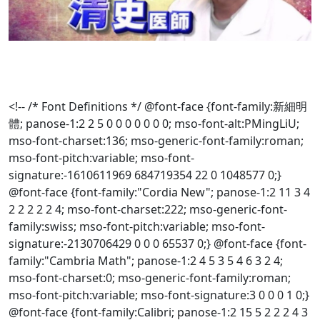
<!-- /* Font Definitions */ @font-face {font-family:新細明
體; panose-1:2 2 5 0 0 0 0 0 0 0; mso-font-alt:PMingLiU;
mso-font-charset:136; mso-generic-font-family:roman;
mso-font-pitch:variable; mso-font-
signature:-1610611969 684719354 22 0 1048577 0;}
@font-face {font-family:"Cordia New"; panose-1:2 11 3 4
2 2 2 2 2 4; mso-font-charset:222; mso-generic-font-
family:swiss; mso-font-pitch:variable; mso-font-
signature:-2130706429 0 0 0 65537 0;} @font-face {font-
family:"Cambria Math"; panose-1:2 4 5 3 5 4 6 3 2 4;
mso-font-charset:0; mso-generic-font-family:roman;
mso-font-pitch:variable; mso-font-signature:3 0 0 0 1 0;}
@font-face {font-family:Calibri; panose-1:2 15 5 2 2 2 4 3