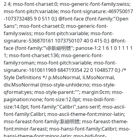
2 4; mso-font-charset:0; mso-generic-font-family:swiss;
mso-font-pitch:variable; mso-font-signature:-469750017
-1073732485 9 0 511 0;} @font-face {font-family:"Open
Sans"; mso-font-charset:0; mso-generic-font-
family:swiss; mso-font-pitch:variable; mso-font-
signature:-536870161 1073750107 40 0 415 0;} @font-
face {font-family:"\@新細明體"; panose-1:2 1 6 1 0 1 1 1 1
1; mso-font-charset:136; mso-generic-font-
family:roman; mso-font-pitch:variable; mso-font-
signature:-1610611969 684719354 22 0 1048577 0;} /*
Style Definitions */ p.MsoNormal, li.MsoNormal,
div.MsoNormal {mso-style-unhide:no; mso-style-
qformat:yes; mso-style-parent:""; margin:0cm; mso-
pagination:none; font-size:12.0pt; mso-bidi-font-
size:14.0pt; font-family:"Calibri",sans-serif; mso-ascii-
font-family:Calibri; mso-ascii-theme-font:minor-latin;
mso-fareast-font-family:新細明體; mso-fareast-theme-
font:minor-fareast; mso-hansi-font-family:Calibri; mso-
hansi-theme-font:minor-latin; mso-bidi-font-