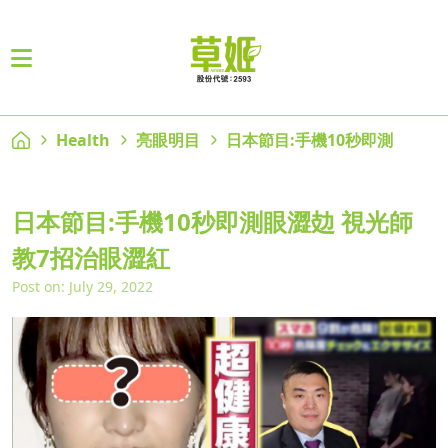
Health
亮眼明目
日本節目:手機10秒即測
日本節目:手機10秒即測眼澀攰 視光師
教7招治眼澀紅
Post on: July 29, 2022