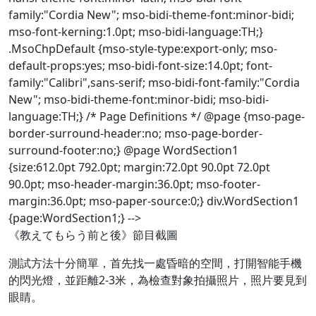
family:"Cordia New"; mso-bidi-theme-font:minor-bidi;
mso-font-kerning:1.0pt; mso-bidi-language:TH;}
.MsoChpDefault {mso-style-type:export-only; mso-
default-props:yes; mso-bidi-font-size:14.0pt; font-
family:"Calibri",sans-serif; mso-bidi-font-family:"Cordia
New"; mso-bidi-theme-font:minor-bidi; mso-bidi-
language:TH;} /* Page Definitions */ @page {mso-page-
border-surround-header:no; mso-page-border-
surround-footer:no;} @page WordSection1
{size:612.0pt 792.0pt; margin:72.0pt 90.0pt 72.0pt
90.0pt; mso-header-margin:36.0pt; mso-footer-
margin:36.0pt; mso-paper-source:0;} div.WordSection1
{page:WordSection1;} -->
《教えてもらう前と後》節目截圖
測試方法十分簡單，首先找一處昏暗的空間，打開智能手機
的閃光燈，並距離2-3米，為檢查對象拍攝照片，照片要見到
眼睛。