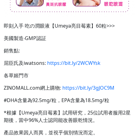
即刻入手 吃の潤眼液【Umeya亮目莓素】60粒>>>
美國製造‧GMP認証
銷售點:
屈臣氏及iwatsons:
https://bit.ly/2WCWYsk
各草姬門市
ZINOMALL.com網上購物:
https://bit.ly/3gJOC9M
#DHA含量為92.5mg/粒，EPA含量為18.5mg/粒
*根據【Umeya亮目莓素】試用研究，25位試用者服用2星
期後，當中96%人士認同能改善眼乾情況。
產品效果因人而異，並視乎個別情況而定。